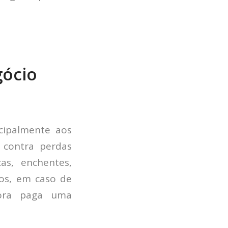
gócio
cipalmente aos
o contra perdas
as, enchentes,
ros, em caso de
dora paga uma