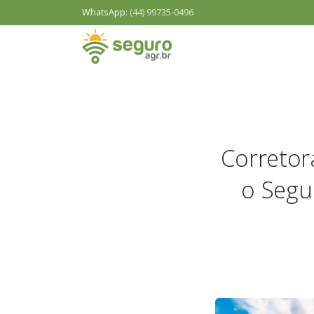
WhatsApp:
(44) 99735-0496
Corretor
o Segu