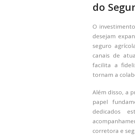
do Segur
O investimento
desejam expan
seguro agríco
canais de atua
facilita a fid
tornam a colab
Além disso, a 
papel fundame
dedicados e
acompanhament
corretora e se