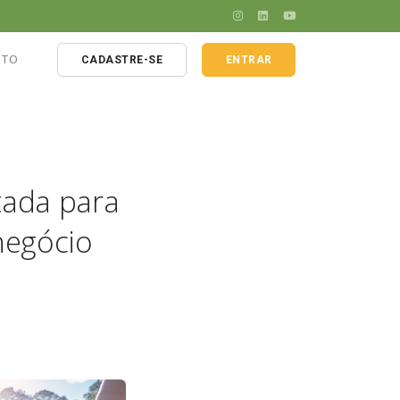
ATO
CADASTRE-SE
ENTRAR
tada para
 agrícola
negócio
la