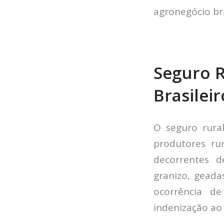
agronegócio bra
Seguro R
Brasileir
O seguro rura
produtores rur
decorrentes d
granizo, geada
ocorrência d
indenização ao