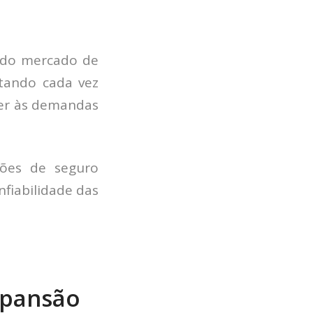
 do mercado de
otando cada vez
der às demandas
ções de seguro
nfiabilidade das
xpansão