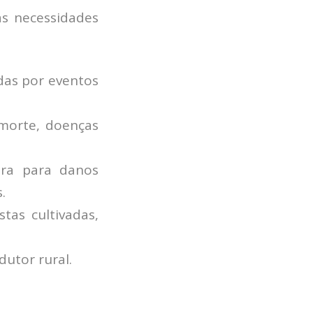
às necessidades
das por eventos
 morte, doenças
ura para danos
.
tas cultivadas,
utor rural.