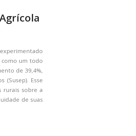
Agrícola
m experimentado
os como um todo
mento de 39,4%,
s (Susep). Esse
 rurais sobre a
nuidade de suas