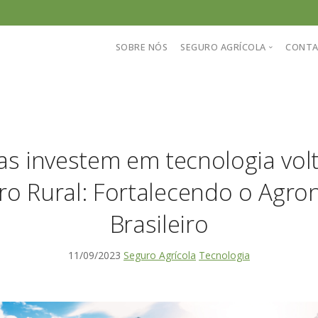
SOBRE NÓS
SEGURO AGRÍCOLA
CONT
Conheça nosso sistema
Perguntas frequentes
as investem em tecnologia vol
Informações sobre seguro
ro Rural: Fortalecendo o Agro
Cotação de seguro agríco
Brasileiro
11/09/2023
Seguro Agrícola
Tecnologia