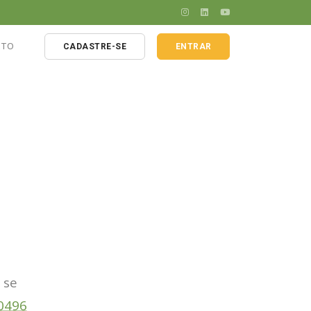
ATO
CADASTRE-SE
ENTRAR
 agrícola
la
 se
-0496