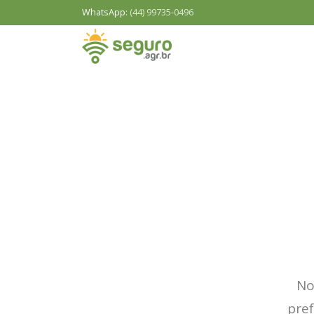
WhatsApp:
(44) 99735-0496
No
pre