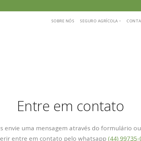
SOBRE NÓS
SEGURO AGRÍCOLA
CONT
Conheça nosso sistema
Perguntas frequentes
Informações sobre seguro
Cotação de seguro agríco
Entre em contato
s envie uma mensagem através do formulário ou
ferir entre em contato pelo whatsapp
(44) 99735