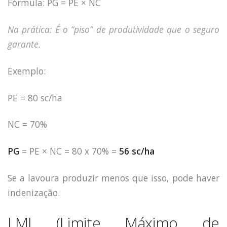
Fórmula: PG = PE × NC
Na prática: É o “piso” de produtividade que o seguro
garante.
Exemplo:
PE = 80 sc/ha
NC = 70%
PG
= PE × NC = 80 x 70% =
56 sc/ha
Se a lavoura produzir menos que isso, pode haver
indenização.
LMI (Limite Máximo de