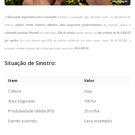
* Observação Importante sobre Subvenção:
Embora a subvenção seja calculada como um percentual do
prêmio,
existem limites máximos definidos pelos programas governamentais
.
No exemplo acima, a
subvenção estadual (Paraná)
corresponde a
20% do prêmio
, porém possui um
teto máximo de R$ 4.400,00
por apólice
.
Por isso, mesmo que 20% do prêmio resulte em um valor maior (como R$ 40.000,00), o
produtor receberá apenas até o limite permitido, neste caso
R$ 4.400,00
.
Situação de Sinistro:
Item
Valor
Cultura
Soja
Área segurada
100 ha
Produtividade obtida (PO)
20 sc/ha
Evento ocorrido
Seca (exemplo)