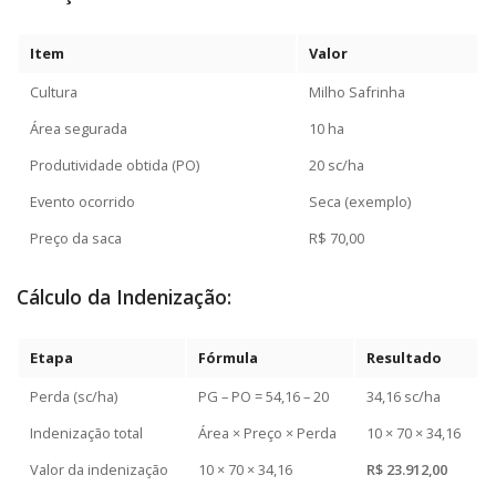
Item
Valor
Cultura
Milho Safrinha
Área segurada
10 ha
Produtividade obtida (PO)
20 sc/ha
Evento ocorrido
Seca (exemplo)
Preço da saca
R$ 70,00
Cálculo da Indenização:
Etapa
Fórmula
Resultado
Perda (sc/ha)
PG – PO = 54,16 – 20
34,16 sc/ha
Indenização total
Área × Preço × Perda
10 × 70 × 34,16
Valor da indenização
10 × 70 × 34,16
R$ 23.912,00