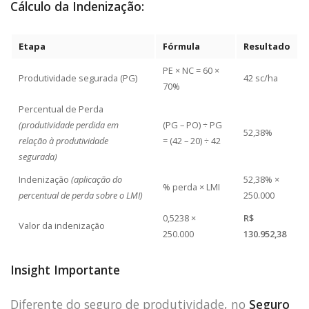
Cálculo da Indenização:
Etapa
Fórmula
Resultado
PE × NC = 60 ×
Produtividade segurada (PG)
42 sc/ha
70%
Percentual de Perda
(produtividade perdida em
(PG – PO) ÷ PG
52,38%
relação à produtividade
= (42 – 20) ÷ 42
segurada)
Indenização
(aplicação do
52,38% ×
% perda × LMI
percentual de perda sobre o LMI)
250.000
0,5238 ×
R$
Valor da indenização
250.000
130.952,38
Insight Importante
Diferente do seguro de produtividade, no
Seguro